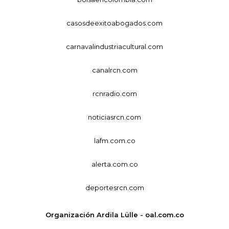
casosdeexitoabogados.com
carnavalindustriacultural.com
canalrcn.com
rcnradio.com
noticiasrcn.com
lafm.com.co
alerta.com.co
deportesrcn.com
Organización Ardila Lülle - oal.com.co