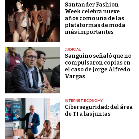
Santander Fashion
Week celebra nueve
años como una de las
plataformas de moda
más importantes
JUDICIAL
Sanguino señaló que no
compulsaron copias en
el caso de Jorge Alfredo
Vargas
INTERNET ECONOMY
Ciberseguridad: del área
de TI a las juntas