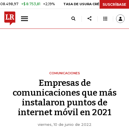
,97
+$ 8.753,81
+2,19%
29,66
TASA DE USURA CRÉDITO CONSUMO
SUSCRÍBASE
COMUNICACIONES
Empresas de
comunicaciones que más
instalaron puntos de
internet móvil en 2021
viernes, 10 de junio de 2022