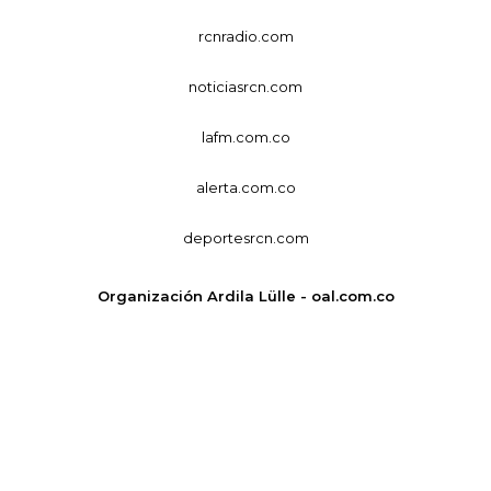
rcnradio.com
noticiasrcn.com
lafm.com.co
alerta.com.co
deportesrcn.com
Organización Ardila Lülle - oal.com.co