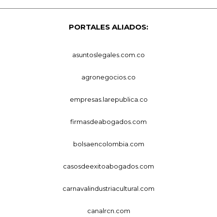
PORTALES ALIADOS:
asuntoslegales.com.co
agronegocios.co
empresas.larepublica.co
firmasdeabogados.com
bolsaencolombia.com
casosdeexitoabogados.com
carnavalindustriacultural.com
canalrcn.com