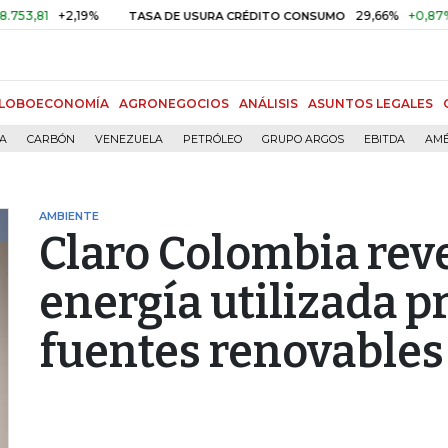
1
+2,19%
29,66%
+0,87%
+3,0
TASA DE USURA CRÉDITO CONSUMO
LOBOECONOMÍA
AGRONEGOCIOS
ANÁLISIS
ASUNTOS LEGALES
ÍA
CARBÓN
VENEZUELA
PETRÓLEO
GRUPO ARGOS
EBITDA
AMÉ
AMBIENTE
Claro Colombia rev
energía utilizada p
fuentes renovables