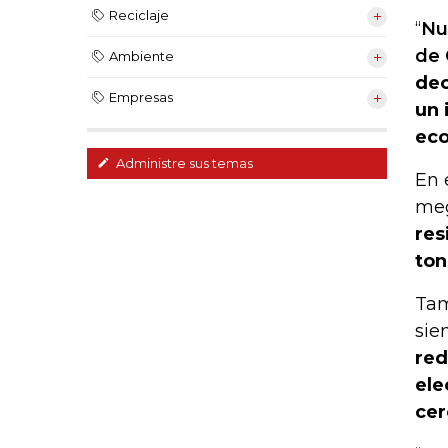
Reciclaje
“
Nu
de 
Ambiente
dec
Empresas
un 
ec
Administre sus temas
En 
meg
res
ton
Tam
sie
red
ele
cer