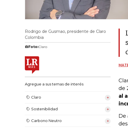
Rodrigo de Gusmao, presidente de Claro
Colombia
Foto:
Claro
MATE
Cla
Agregue a sus temas de interés
de 
al 
Claro
inc
Sostenibilidad
De 
Carbono Neutro
des