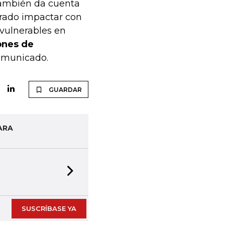
también da cuenta
grado impactar con
 vulnerables en
ones de
comunicado.
GUARDAR
ARA
Next slide
SUSCRÍBASE YA