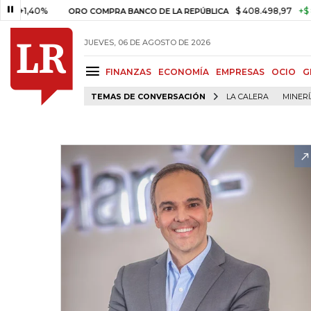
40%
$ 408.498,97
+$ 8.753,8
ORO COMPRA BANCO DE LA REPÚBLICA
JUEVES, 06 DE AGOSTO DE 2026
FINANZAS
ECONOMÍA
EMPRESAS
OCIO
G
TEMAS DE CONVERSACIÓN
LA CALERA
MINER