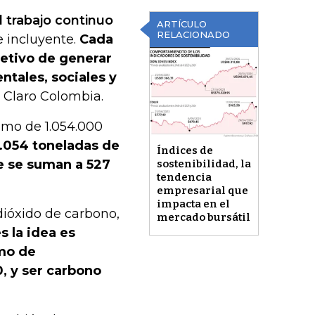
 trabajo continuo
ARTÍCULO
RELACIONADO
 incluyente.
Cada
jetivo de generar
tales, sociales y
 Claro Colombia.
umo de 1.054.000
.054 toneladas de
Índices de
ue se suman a 527
sostenibilidad, la
tendencia
empresarial que
impacta en el
dióxido de carbono,
mercado bursátil
 la idea es
mo de
, y ser carbono