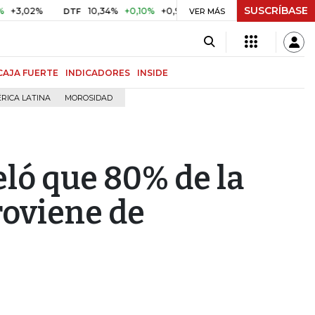
SUSCRÍBASE
2%
10,34%
+0,10%
+0,98%
$ 416,86
+$ 0,05
+0,01%
DTF
UVR
VER MÁS
CAJA FUERTE
INDICADORES
INSIDE
RICA LATINA
MOROSIDAD
eló que 80% de la
roviene de