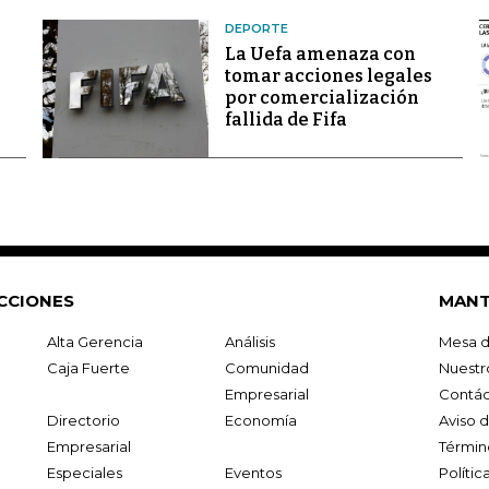
DEPORTE
La Uefa amenaza con
tomar acciones legales
por comercialización
fallida de Fifa
CCIONES
MANT
Alta Gerencia
Análisis
Mesa d
Caja Fuerte
Comunidad
Nuestr
Empresarial
Contác
Directorio
Economía
Aviso 
Empresarial
Términ
Especiales
Eventos
Políti