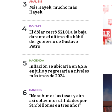
3
ANÁLISIS
Más Hayek, mucho más
Hayek
4
BOLSAS
El dólar cerró $21,81 a la baja
durante el último día hábil
del gobierno de Gustavo
Petro
5
HACIENDA
Inflación se ubicaría en 6,2%
en julio y regresaría a niveles
máximos de 2024
6
BANCOS
"No subimos las tasas y aún
así obtuvimos utilidades por
$1,2 billones en tres años"