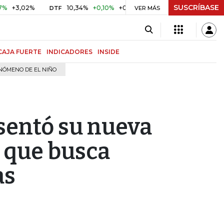
SUSCRÍBASE
02%
10,34%
+0,10%
+0,98%
$ 416,86
+$ 0,05
+0,01
DTF
UVR
VER MÁS
CAJA FUERTE
INDICADORES
INSIDE
NÓMENO DE EL NIÑO
sentó su nueva
 que busca
as