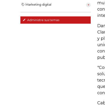
mul
Marketing digital
con
int
Administre sus temas
Dan
Cla
y p
uni
con
pub
"Co
sol
tec
que
con
Cab