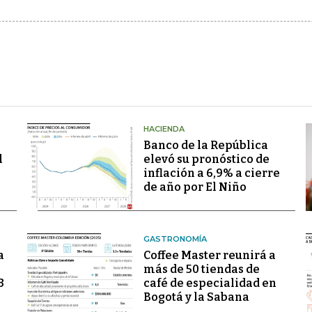
HACIENDA
Banco de la República
l
elevó su pronóstico de
inflación a 6,9% a cierre
de año por El Niño
GASTRONOMÍA
a
Coffee Master reunirá a
más de 50 tiendas de
3
café de especialidad en
Bogotá y la Sabana