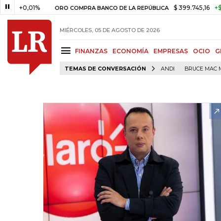
0,01%
$ 399.745,16
+$ 2.295,7
ORO COMPRA BANCO DE LA REPÚBLICA
MIÉRCOLES, 05 DE AGOSTO DE 2026
FINANZAS
ECONOMÍA
EMPRESAS
OCIO
G
TEMAS DE CONVERSACIÓN
ANDI
BRUCE MAC 