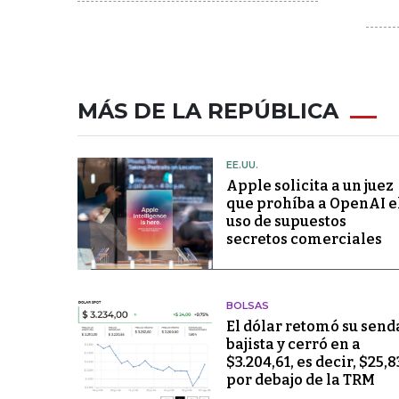
MÁS DE LA REPÚBLICA
EE.UU.
Apple solicita a un juez
que prohíba a OpenAI e
uso de supuestos
secretos comerciales
BOLSAS
El dólar retomó su send
bajista y cerró en a
$3.204,61, es decir, $25,8
por debajo de la TRM