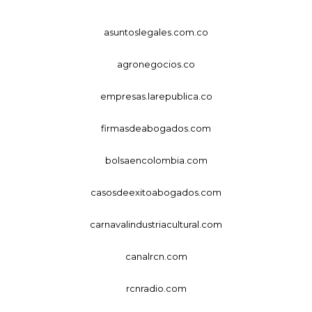
asuntoslegales.com.co
agronegocios.co
empresas.larepublica.co
firmasdeabogados.com
bolsaencolombia.com
casosdeexitoabogados.com
carnavalindustriacultural.com
canalrcn.com
rcnradio.com