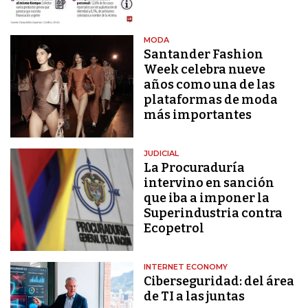
MODA
Santander Fashion
Week celebra nueve
años como una de las
plataformas de moda
más importantes
JUDICIAL
La Procuraduría
intervino en sanción
que iba a imponer la
Superindustria contra
Ecopetrol
INTERNET ECONOMY
Ciberseguridad: del área
de TI a las juntas