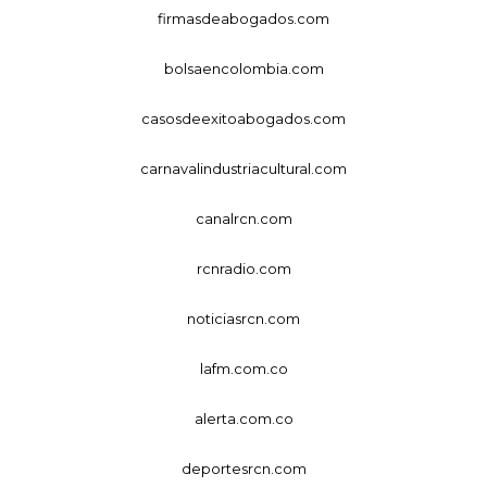
firmasdeabogados.com
bolsaencolombia.com
casosdeexitoabogados.com
carnavalindustriacultural.com
canalrcn.com
rcnradio.com
noticiasrcn.com
lafm.com.co
alerta.com.co
deportesrcn.com