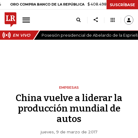
$ 408.498,97
+$ 8.753,81
+2,19%
RO COMPRA BANCO DE LA REPÚBLICA
SUSCRÍBASE
EN VIVO
Posesión presidencial de Abelardo de la Espriell
EMPRESAS
China vuelve a liderar la
producción mundial de
autos
jueves, 9 de marzo de 2017