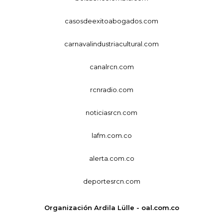
casosdeexitoabogados.com
carnavalindustriacultural.com
canalrcn.com
rcnradio.com
noticiasrcn.com
lafm.com.co
alerta.com.co
deportesrcn.com
Organización Ardila Lülle - oal.com.co