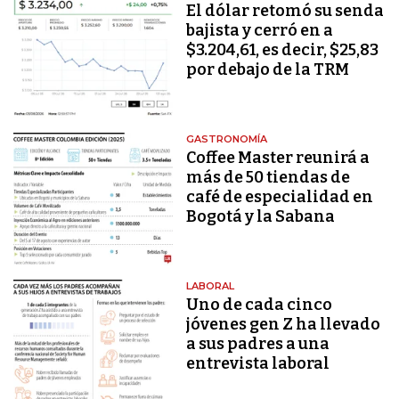
El dólar retomó su senda
bajista y cerró en a
$3.204,61, es decir, $25,83
por debajo de la TRM
GASTRONOMÍA
Coffee Master reunirá a
más de 50 tiendas de
café de especialidad en
Bogotá y la Sabana
LABORAL
Uno de cada cinco
jóvenes gen Z ha llevado
a sus padres a una
entrevista laboral