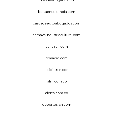
bolsaencolombia.com
casosdeexitoabogados.com
carnavalindustriacultural.com
canalrcn.com
rcnradio.com
noticiasrcn.com
lafm.com.co
alerta.com.co
deportesrcn.com