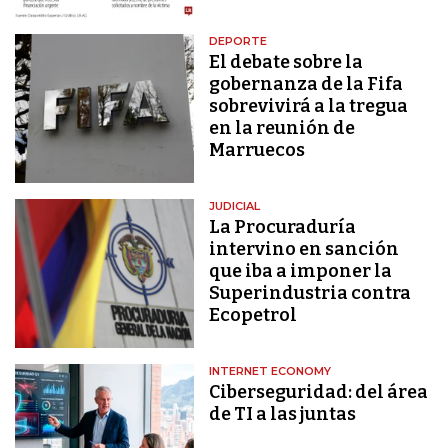
DEPORTE
El debate sobre la
gobernanza de la Fifa
sobrevivirá a la tregua
en la reunión de
Marruecos
JUDICIAL
La Procuraduría
intervino en sanción
que iba a imponer la
Superindustria contra
Ecopetrol
INTERNET ECONOMY
Ciberseguridad: del área
de TI a las juntas