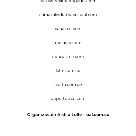
casosdeexitoabogados.com
carnavalindustriacultural.com
canalrcn.com
rcnradio.com
noticiasrcn.com
lafm.com.co
alerta.com.co
deportesrcn.com
Organización Ardila Lülle - oal.com.co