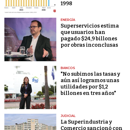
1998
ENERGÍA
Superservicios estima
que usuarios han
pagado $24,9 billones
por obras inconclusas
BANCOS
"No subimos las tasas y
aún así logramos unas
utilidades por $1,2
billones en tres años"
JUDICIAL
La Superindustria y
Comercio sancionó con