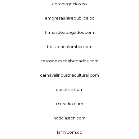
agronegocios.co
empresas.larepublica.co
firmasdeabogados.com
bolsaencolombia.com
casosdeexitoabogados.com
carnavalindustriacultural.com
canalrcn.com
rcnradio.com
noticiasrcn.com
lafm.com.co