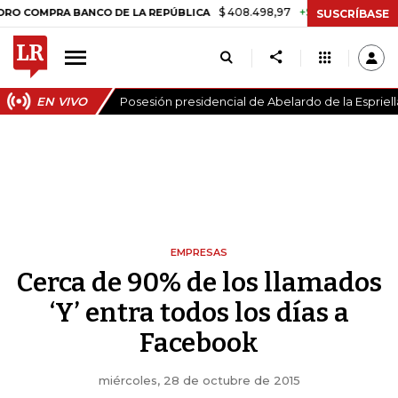
$ 408.498,97
+$ 8.753,81
+2,19%
PRA BANCO DE LA REPÚBLICA
TA
SUSCRÍBASE
EN VIVO
Posesión presidencial de Abelardo de la Espriell
EMPRESAS
Cerca de 90% de los llamados
‘Y’ entra todos los días a
Facebook
miércoles, 28 de octubre de 2015