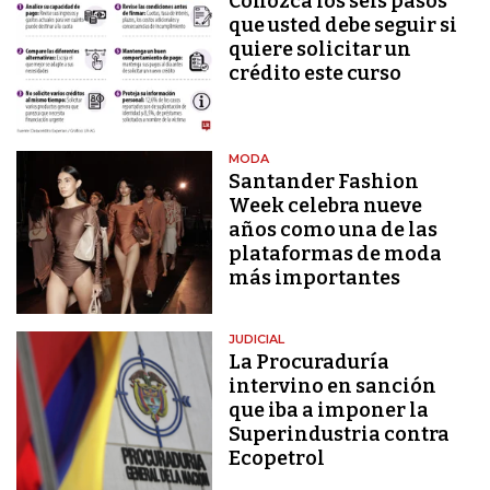
Conozca los seis pasos
que usted debe seguir si
quiere solicitar un
crédito este curso
MODA
Santander Fashion
Week celebra nueve
años como una de las
plataformas de moda
más importantes
JUDICIAL
La Procuraduría
intervino en sanción
que iba a imponer la
Superindustria contra
Ecopetrol