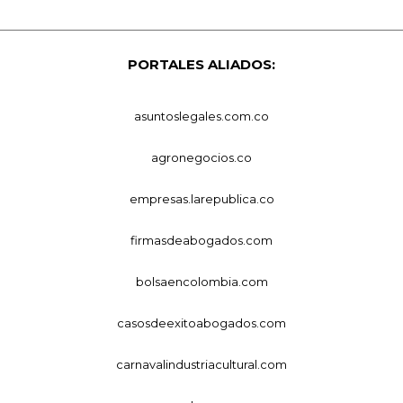
PORTALES ALIADOS:
asuntoslegales.com.co
agronegocios.co
empresas.larepublica.co
firmasdeabogados.com
bolsaencolombia.com
casosdeexitoabogados.com
carnavalindustriacultural.com