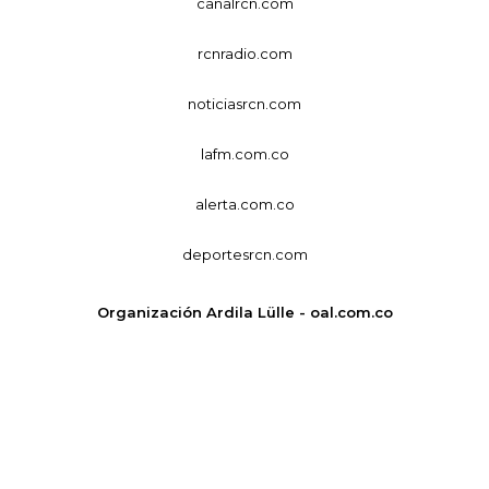
canalrcn.com
rcnradio.com
noticiasrcn.com
lafm.com.co
alerta.com.co
deportesrcn.com
Organización Ardila Lülle - oal.com.co