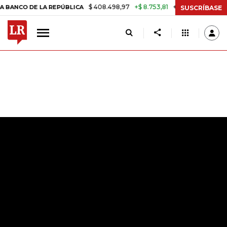
$ 408.498,97
+$ 8.753,81
+2,19%
 LA REPÚBLICA
TASA DE USURA
SUSCRÍBASE