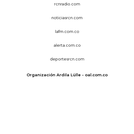
rcnradio.com
noticiasrcn.com
lafm.com.co
alerta.com.co
deportesrcn.com
Organización Ardila Lülle - oal.com.co