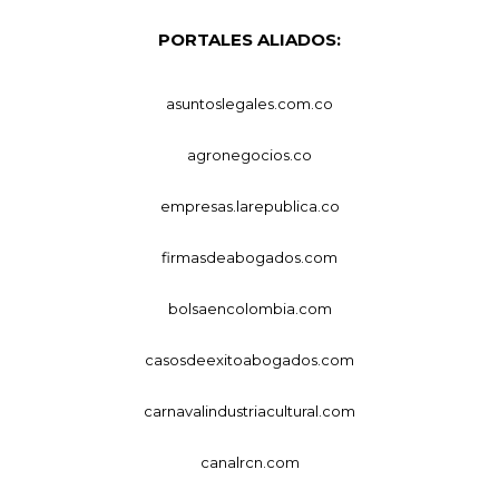
PORTALES ALIADOS:
asuntoslegales.com.co
agronegocios.co
empresas.larepublica.co
firmasdeabogados.com
bolsaencolombia.com
casosdeexitoabogados.com
carnavalindustriacultural.com
canalrcn.com