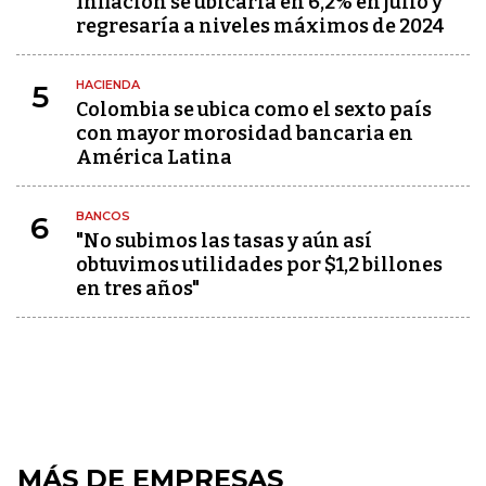
Inflación se ubicaría en 6,2% en julio y
regresaría a niveles máximos de 2024
HACIENDA
5
Colombia se ubica como el sexto país
con mayor morosidad bancaria en
América Latina
BANCOS
6
"No subimos las tasas y aún así
obtuvimos utilidades por $1,2 billones
en tres años"
MÁS DE EMPRESAS