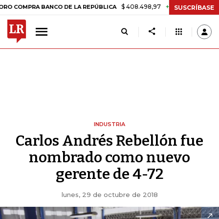
$ 408.498,97
+$ 8.753,81
+2,19%
MPRA BANCO DE LA REPÚBLICA
T
SUSCRÍBASE
INDUSTRIA
Carlos Andrés Rebellón fue
nombrado como nuevo
gerente de 4-72
lunes, 29 de octubre de 2018