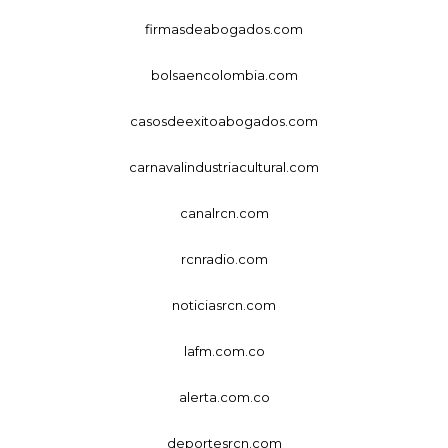
firmasdeabogados.com
bolsaencolombia.com
casosdeexitoabogados.com
carnavalindustriacultural.com
canalrcn.com
rcnradio.com
noticiasrcn.com
lafm.com.co
alerta.com.co
deportesrcn.com