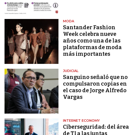
MODA
Santander Fashion
Week celebra nueve
años como una de las
plataformas de moda
más importantes
JUDICIAL
Sanguino señaló que no
compulsaron copias en
el caso de Jorge Alfredo
Vargas
INTERNET ECONOMY
Ciberseguridad: del área
de TI a las juntas