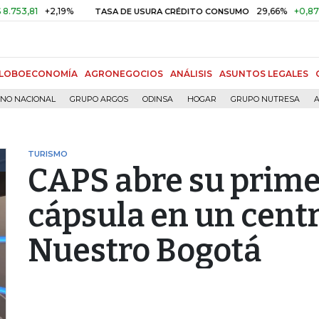
81
+2,19%
29,66%
+0,87%
+3,
TASA DE USURA CRÉDITO CONSUMO
LOBOECONOMÍA
AGRONEGOCIOS
ANÁLISIS
ASUNTOS LEGALES
RNO NACIONAL
GRUPO ARGOS
ODINSA
HOGAR
GRUPO NUTRESA
A
TURISMO
CAPS abre su primer
cápsula en un centr
Nuestro Bogotá