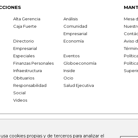
CCIONES
MANT
Alta Gerencia
Análisis
Mesa d
Caja Fuerte
Comunidad
Nuestr
Empresarial
Contác
Directorio
Economía
Aviso 
Empresarial
Términ
Especiales
Eventos
Políti
Finanzas Personales
Globoeconomía
Polític
Infraestructura
Inside
Superi
Obituarios
Ocio
Responsabilidad
Salud Ejecutiva
Social
Videos
.larepublica.co
firmasdeabogados.com
bolsaencolombia.com
 usa cookies propias y de terceros para analizar el