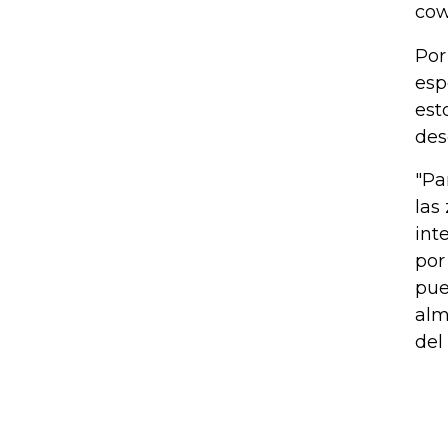
cow
Por
esp
est
des
"Pa
las
int
por
pue
alm
del