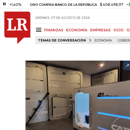
1,40%
$ 408.498,97
+$ 8.753,
ORO COMPRA BANCO DE LA REPÚBLICA
VIERNES, 07 DE AGOSTO DE 2026
FINANZAS
ECONOMÍA
EMPRESAS
OCIO
G
TEMAS DE CONVERSACIÓN
ECONOMÍA
GOBIE