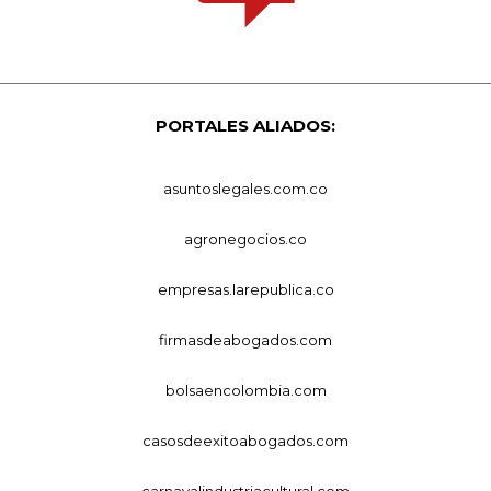
PORTALES ALIADOS:
asuntoslegales.com.co
agronegocios.co
empresas.larepublica.co
firmasdeabogados.com
bolsaencolombia.com
casosdeexitoabogados.com
carnavalindustriacultural.com