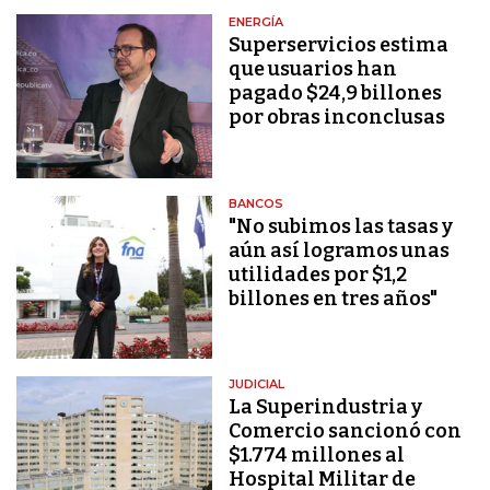
ENERGÍA
Superservicios estima
que usuarios han
pagado $24,9 billones
por obras inconclusas
BANCOS
"No subimos las tasas y
aún así logramos unas
utilidades por $1,2
billones en tres años"
JUDICIAL
La Superindustria y
Comercio sancionó con
$1.774 millones al
Hospital Militar de