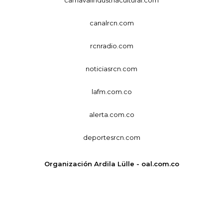
canalrcn.com
rcnradio.com
noticiasrcn.com
lafm.com.co
alerta.com.co
deportesrcn.com
Organización Ardila Lülle - oal.com.co