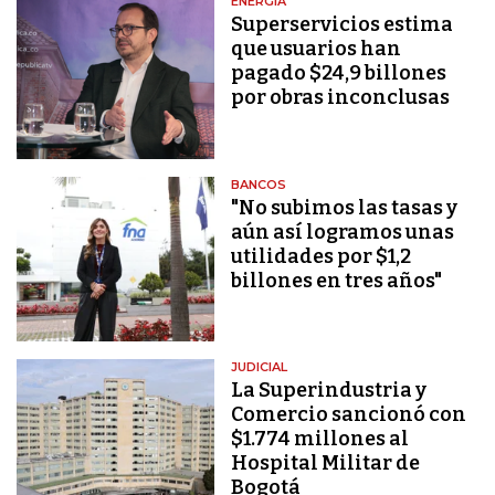
ENERGÍA
Superservicios estima
que usuarios han
pagado $24,9 billones
por obras inconclusas
BANCOS
"No subimos las tasas y
aún así logramos unas
utilidades por $1,2
billones en tres años"
JUDICIAL
La Superindustria y
Comercio sancionó con
$1.774 millones al
Hospital Militar de
Bogotá