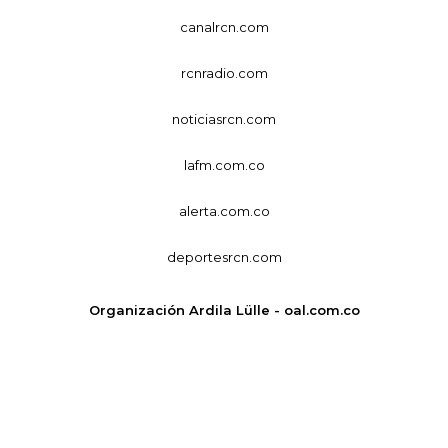
canalrcn.com
rcnradio.com
noticiasrcn.com
lafm.com.co
alerta.com.co
deportesrcn.com
Organización Ardila Lülle - oal.com.co