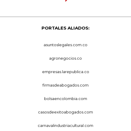
PORTALES ALIADOS:
asuntoslegales.com.co
agronegocios.co
empresas.larepublica.co
firmasdeabogados.com
bolsaencolombia.com
casosdeexitoabogados.com
carnavalindustriacultural.com