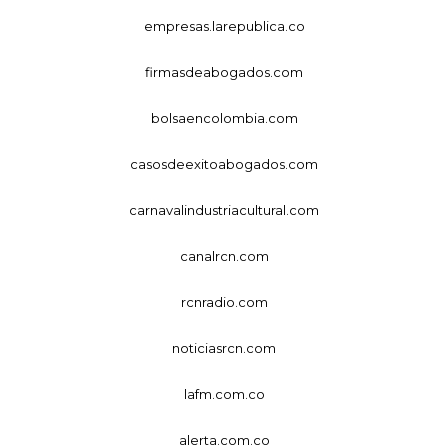
empresas.larepublica.co
firmasdeabogados.com
bolsaencolombia.com
casosdeexitoabogados.com
carnavalindustriacultural.com
canalrcn.com
rcnradio.com
noticiasrcn.com
lafm.com.co
alerta.com.co