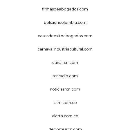
firmasdeabogados.com
bolsaencolombia.com
casosdeexitoabogados.com
carnavalindustriacultural.com
canalrcn.com
rcnradio.com
noticiasrcn.com
lafm.com.co
alerta.com.co
deportesrcn.com