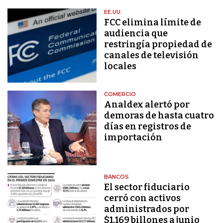
EE.UU.
FCC elimina límite de
audiencia que
restringía propiedad de
canales de televisión
locales
COMERCIO
Analdex alertó por
demoras de hasta cuatro
días en registros de
importación
BANCOS
El sector fiduciario
cerró con activos
administrados por
$1.169 billones a junio