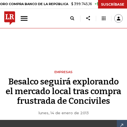
$ 399.745,16
+$ 2.295,71
+0,58%
MPRA BANCO DE LA REPÚBLICA
T
SUSCRÍBASE
EMPRESAS
Besalco seguirá explorando
el mercado local tras compra
frustrada de Conciviles
lunes, 14 de enero de 2013