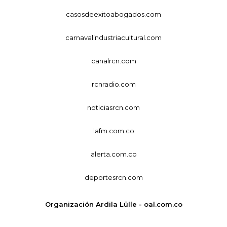
casosdeexitoabogados.com
carnavalindustriacultural.com
canalrcn.com
rcnradio.com
noticiasrcn.com
lafm.com.co
alerta.com.co
deportesrcn.com
Organización Ardila Lülle - oal.com.co