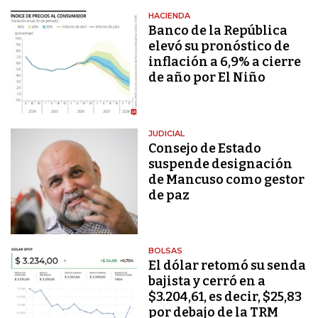
HACIENDA
Banco de la República
elevó su pronóstico de
inflación a 6,9% a cierre
de año por El Niño
JUDICIAL
Consejo de Estado
suspende designación
de Mancuso como gestor
de paz
BOLSAS
El dólar retomó su senda
bajista y cerró en a
$3.204,61, es decir, $25,83
por debajo de la TRM