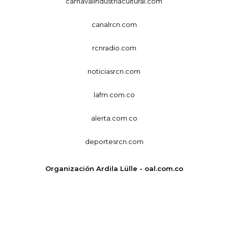
carnavalindustriacultural.com
canalrcn.com
rcnradio.com
noticiasrcn.com
lafm.com.co
alerta.com.co
deportesrcn.com
Organización Ardila Lülle - oal.com.co