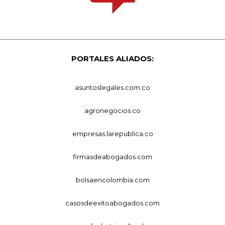
PORTALES ALIADOS:
asuntoslegales.com.co
agronegocios.co
empresas.larepublica.co
firmasdeabogados.com
bolsaencolombia.com
casosdeexitoabogados.com