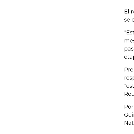
El 
se 
"Es
mes
pas
eta
Pre
res
"es
Reu
Por
Goi
Nat