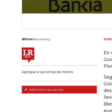
Foto:
Bloomberg
DIAR
En 
Goi
Flo
Agregue a sus temas de interés
Seg
Goi
Administre sus temas
des
lle
Ble
eur