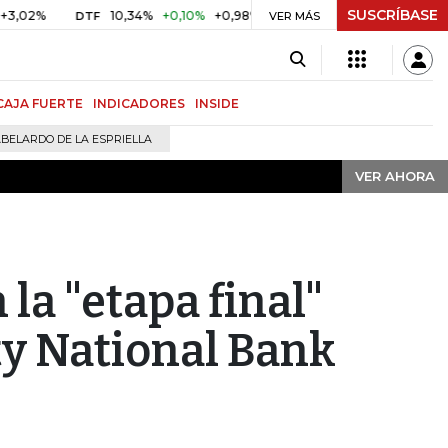
SUSCRÍBASE
VER AHORA
10,34%
+0,10%
+0,98%
$ 416,91
+$ 0,05
+0,01%
DTF
UVR
VER MÁS
CAJA FUERTE
INDICADORES
INSIDE
BELARDO DE LA ESPRIELLA
VER AHORA
la "etapa final"
ty National Bank