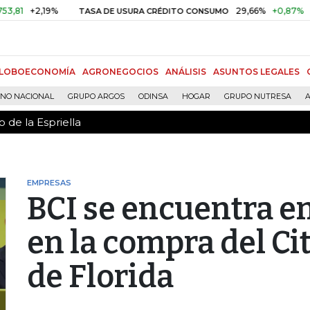
 de la Espriella
+2,19%
29,66%
+0,87%
+3,02%
TASA DE USURA CRÉDITO CONSUMO
LOBOECONOMÍA
AGRONEGOCIOS
ANÁLISIS
ASUNTOS LEGALES
RNO NACIONAL
GRUPO ARGOS
ODINSA
HOGAR
GRUPO NUTRESA
A
 de la Espriella
EMPRESAS
BCI se encuentra en 
en la compra del Ci
de Florida