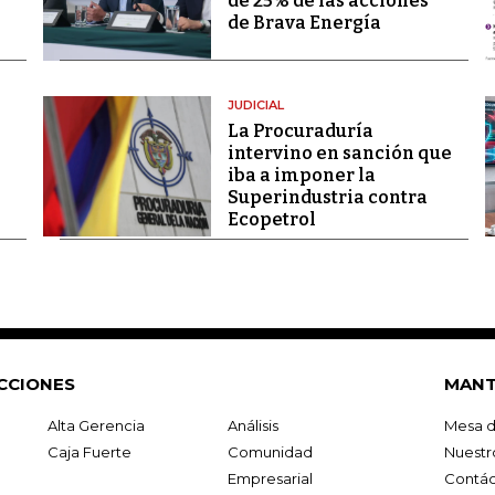
de 25% de las acciones
de Brava Energía
JUDICIAL
La Procuraduría
intervino en sanción que
iba a imponer la
Superindustria contra
Ecopetrol
CCIONES
MANT
Alta Gerencia
Análisis
Mesa d
Caja Fuerte
Comunidad
Nuestr
Empresarial
Contác