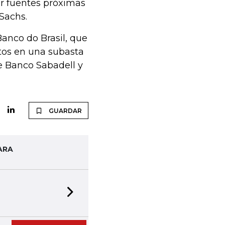
or fuentes próximas
Sachs.
anco do Brasil, que
tos en una subasta
e Banco Sabadell y
GUARDAR
ARA
Next slide