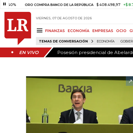
Posesión presidencial de Abelardo
EN VIVO
%
$ 408.498,97
+$ 8.753,81
ORO COMPRA BANCO DE LA REPÚBLICA
VIERNES, 07 DE AGOSTO DE 2026
FINANZAS
ECONOMÍA
EMPRESAS
OCIO
G
TEMAS DE CONVERSACIÓN
ECONOMÍA
GOBIE
Posesión presidencial de Abelardo
EN VIVO