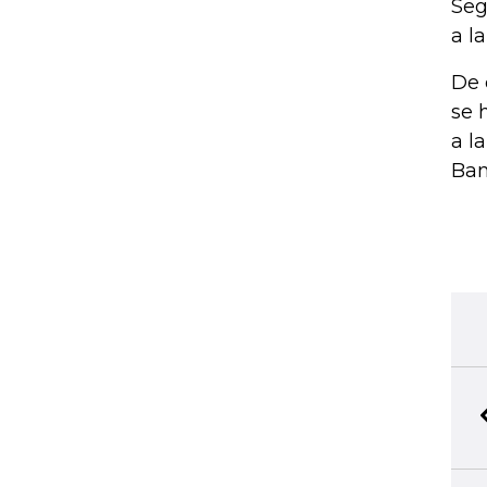
Seg
a l
De 
se 
a l
Ban