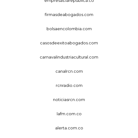
empresas.larepublica.co
firmasdeabogados.com
bolsaencolombia.com
casosdeexitoabogados.com
carnavalindustriacultural.com
canalrcn.com
rcnradio.com
noticiasrcn.com
lafm.com.co
alerta.com.co