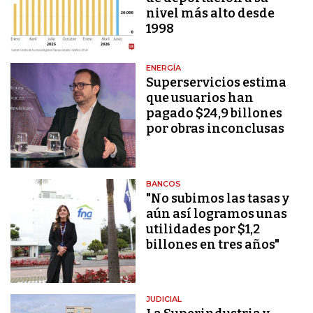
nivel más alto desde
1998
ENERGÍA
Superservicios estima
que usuarios han
pagado $24,9 billones
por obras inconclusas
BANCOS
"No subimos las tasas y
aún así logramos unas
utilidades por $1,2
billones en tres años"
JUDICIAL