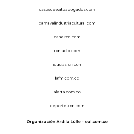
casosdeexitoabogados.com
carnavalindustriacultural.com
canalrcn.com
rcnradio.com
noticiasrcn.com
lafm.com.co
alerta.com.co
deportesrcn.com
Organización Ardila Lülle - oal.com.co