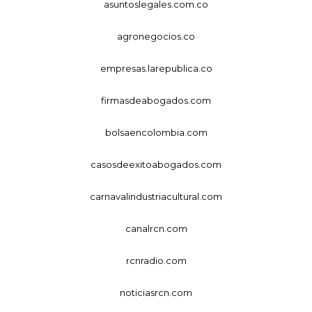
asuntoslegales.com.co
agronegocios.co
empresas.larepublica.co
firmasdeabogados.com
bolsaencolombia.com
casosdeexitoabogados.com
carnavalindustriacultural.com
canalrcn.com
rcnradio.com
noticiasrcn.com