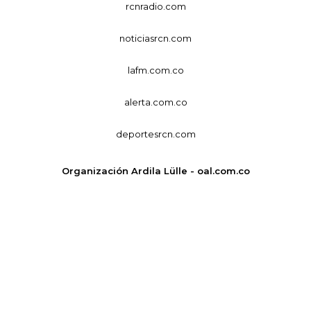
rcnradio.com
noticiasrcn.com
lafm.com.co
alerta.com.co
deportesrcn.com
Organización Ardila Lülle - oal.com.co