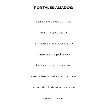
PORTALES ALIADOS:
asuntoslegales.com.co
agronegocios.co
empresas.larepublica.co
firmasdeabogados.com
bolsaencolombia.com
casosdeexitoabogados.com
carnavalindustriacultural.com
canalrcn.com