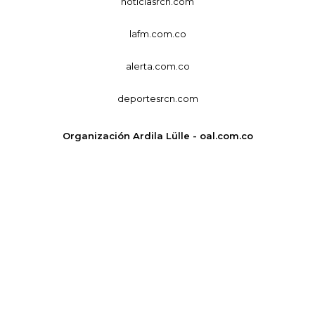
noticiasrcn.com
lafm.com.co
alerta.com.co
deportesrcn.com
Organización Ardila Lülle - oal.com.co