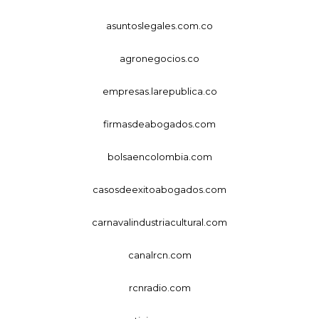
asuntoslegales.com.co
agronegocios.co
empresas.larepublica.co
firmasdeabogados.com
bolsaencolombia.com
casosdeexitoabogados.com
carnavalindustriacultural.com
canalrcn.com
rcnradio.com