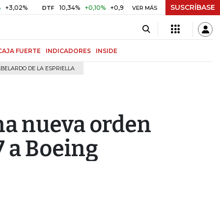
SUSCRÍBASE
2%
10,34%
+0,10%
+0,98%
$ 416,91
+$ 0,05
+0,01%
DTF
UVR
VER MÁS
CAJA FUERTE
INDICADORES
INSIDE
BELARDO DE LA ESPRIELLA
na nueva orden
7 a Boeing