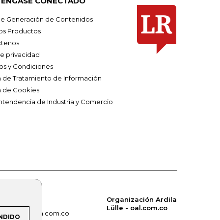
ÉNGASE CONECTADO
e Generación de Contenidos
os Productos
tenos
de privacidad
os y Condiciones
ca de Tratamiento de Información
a de Cookies
ntendencia de Industria y Comercio
Organización Ardila
Lülle - oal.com.co
om.co
alerta.com.co
NDIDO