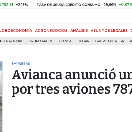
+2,19%
29,66%
+0,87%
+3,0
TASA DE USURA CRÉDITO CONSUMO
LOBOECONOMÍA
AGRONEGOCIOS
ANÁLISIS
ASUNTOS LEGALES
RNO NACIONAL
GRUPO ARGOS
ODINSA
HOGAR
GRUPO NUTRESA
A
EMPRESAS
Avianca anunció u
por tres aviones 78