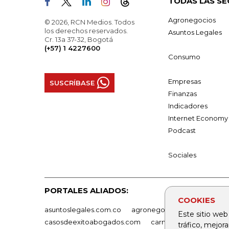
TODAS LAS SE
Agronegocios
© 2026, RCN Medios. Todos
los derechos reservados.
Asuntos Legales
Cr. 13a 37-32, Bogotá
(+57) 1 4227600
Consumo
Empresas
SUSCRÍBASE
Finanzas
Indicadores
Internet Economy
Podcast
Sociales
PORTALES ALIADOS:
COOKIES
asuntoslegales.com.co
agronegocios.co
empresas
Este sitio web
casosdeexitoabogados.com
carnavalindustriacultur
tráfico, mejor