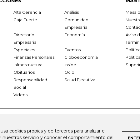
CCIONES
MANT
Alta Gerencia
Análisis
Mesa d
Caja Fuerte
Comunidad
Nuestr
Empresarial
Contác
Directorio
Economía
Aviso 
Empresarial
Términ
Especiales
Eventos
Políti
Finanzas Personales
Globoeconomía
Polític
Infraestructura
Inside
Superi
Obituarios
Ocio
Responsabilidad
Salud Ejecutiva
Social
Videos
.larepublica.co
firmasdeabogados.com
bolsaencolombia.com
 usa cookies propias y de terceros para analizar el
al.com
canalrcn.com
rcnradio.com
noticiasrcn.com
lafm.c
ar nuestros servicio y conocer el comportamiento del
ENTE