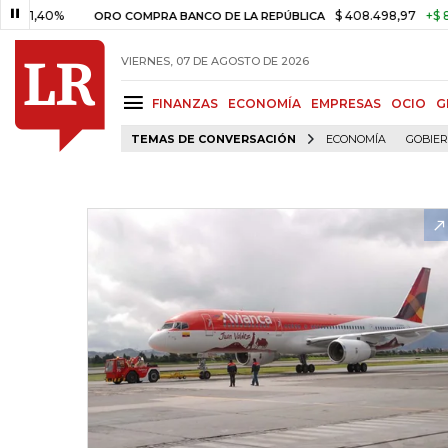
40%
$ 408.498,97
+$ 8.753,81
ORO COMPRA BANCO DE LA REPÚBLICA
VIERNES, 07 DE AGOSTO DE 2026
FINANZAS
ECONOMÍA
EMPRESAS
OCIO
G
TEMAS DE CONVERSACIÓN
ECONOMÍA
GOBIE