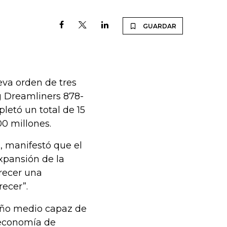
GUARDAR
va orden de tres
g Dreamliners 878-
letó un total de 15
0 millones.
s, manifestó que el
xpansión de la
frecer una
recer”.
año medio capaz de
 economía de