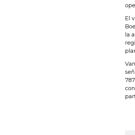
ope
El 
Boe
la 
reg
pla
Van
señ
787
con
par