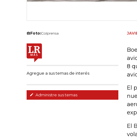
Foto:
Colprensa
JAVI
Boe
avi
8 q
Agregue a sus temas de interés
avi
El 
Administre sus temas
nue
aer
exp
El 
vol