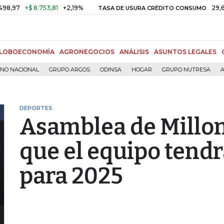
+$ 8.753,81
+2,19%
29,66%
+0
TASA DE USURA CRÉDITO CONSUMO
LOBOECONOMÍA
AGRONEGOCIOS
ANÁLISIS
ASUNTOS LEGALES
RNO NACIONAL
GRUPO ARGOS
ODINSA
HOGAR
GRUPO NUTRESA
A
DEPORTES
Asamblea de Millo
que el equipo tendr
para 2025