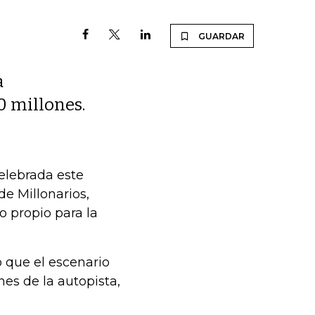
GUARDAR
a
0 millones.
elebrada este
de Millonarios,
o propio para la
 que el escenario
es de la autopista,