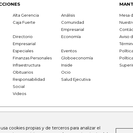
CCIONES
MANT
Alta Gerencia
Análisis
Mesa d
Caja Fuerte
Comunidad
Nuestr
Empresarial
Contác
Directorio
Economía
Aviso 
Empresarial
Términ
Especiales
Eventos
Políti
Finanzas Personales
Globoeconomía
Polític
Infraestructura
Inside
Superi
Obituarios
Ocio
Responsabilidad
Salud Ejecutiva
Social
Videos
.larepublica.co
firmasdeabogados.com
bolsaencolombia.com
 usa cookies propias y de terceros para analizar el
al.com
canalrcn.com
rcnradio.com
noticiasrcn.com
lafm.c