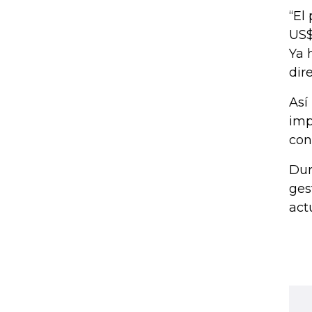
“El
US$
Ya 
dire
Así
imp
con
Dur
ges
act