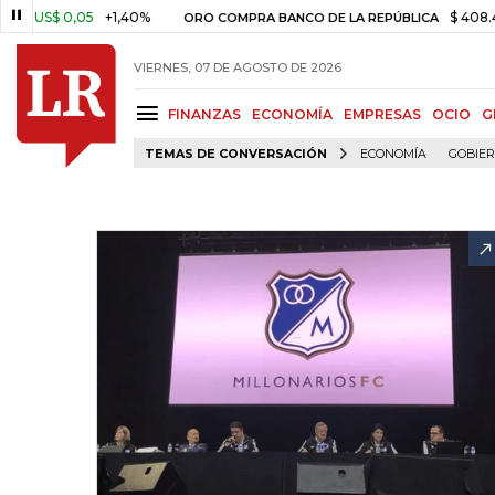
$ 0,05
+1,40%
$ 408.498,97
ORO COMPRA BANCO DE LA REPÚBLICA
VIERNES, 07 DE AGOSTO DE 2026
FINANZAS
ECONOMÍA
EMPRESAS
OCIO
G
TEMAS DE CONVERSACIÓN
ECONOMÍA
GOBIE