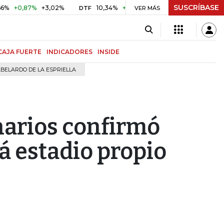
SUSCRÍBASE
,87%
+3,02%
10,34%
+0,10%
+0,98%
$ 416,96
+$ 0
DTF
VER MÁS
UVR
CAJA FUERTE
INDICADORES
INSIDE
BELARDO DE LA ESPRIELLA
narios confirmó
á estadio propio