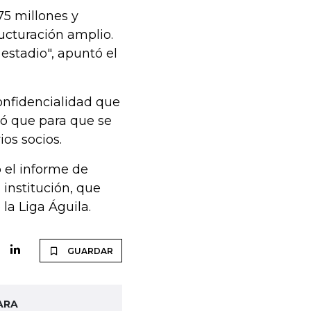
75 millones y
ucturación amplio.
estadio", apuntó el
nfidencialidad que
gó que para que se
os socios.
 el informe de
 institución, que
la Liga Águila.
GUARDAR
ARA