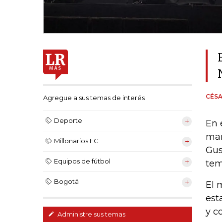
CÉSA
Agregue a sus temas de interés
Deporte
En 
mar
Millonarios FC
Gus
Equipos de fútbol
tem
Bogotá
El 
est
y c
Administre sus temas