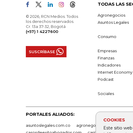
TODAS LAS SE
Agronegocios
© 2026, RCN Medios. Todos
los derechos reservados.
Asuntos Legales
Cr. 13a 37-32, Bogotá
(+57) 1 4227600
Consumo
Empresas
SUSCRÍBASE
Finanzas
Indicadores
Internet Economy
Podcast
Sociales
PORTALES ALIADOS:
COOKIES
asuntoslegales.com.co
agronegocios.co
empresas
Este sitio web
casosdeexitoabogados.com
carnavalindustriacultur