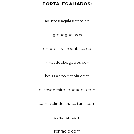
PORTALES ALIADOS:
asuntoslegales.com.co
agronegocios.co
empresas.larepublica.co
firmasdeabogados.com
bolsaencolombia.com
casosdeexitoabogados.com
carnavalindustriacultural.com
canalrcn.com
rcnradio.com