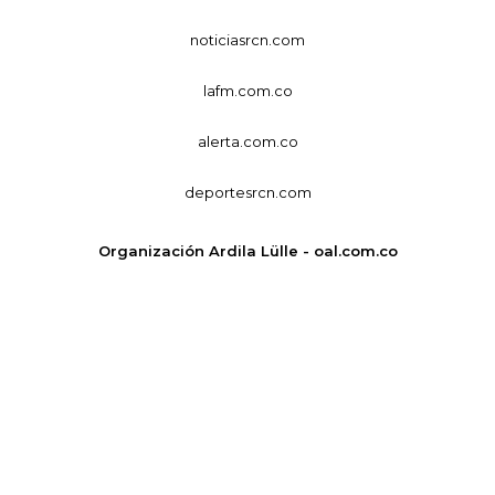
noticiasrcn.com
lafm.com.co
alerta.com.co
deportesrcn.com
Organización Ardila Lülle - oal.com.co