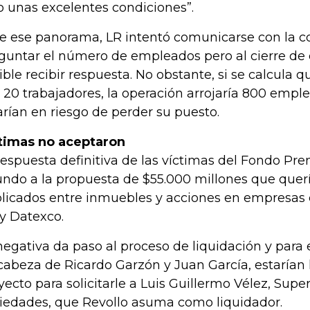
o unas excelentes condiciones”.
e ese panorama, LR intentó comunicarse con la 
guntar el número de empleados pero al cierre de 
ible recibir respuesta. No obstante, si se calcula q
 20 trabajadores, la operación arrojaría 800 empl
arían en riesgo de perder su puesto.
timas no aceptaron
respuesta definitiva de las víctimas del Fondo P
undo a la propuesta de $55.000 millones que querí
licados entre inmuebles y acciones en empresas 
 y Datexco.
negativa da paso al proceso de liquidación y para e
cabeza de Ricardo Garzón y Juan García, estarían
yecto para solicitarle a Luis Guillermo Vélez, Sup
iedades, que Revollo asuma como liquidador.