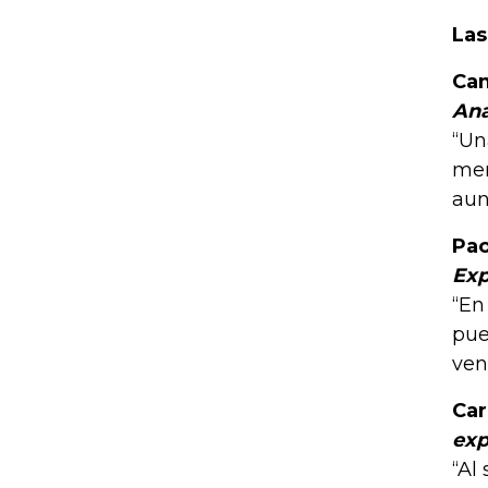
Las
Cam
Ana
“Un
mer
aun
Pao
Exp
“En
pue
ven
Car
exp
“Al