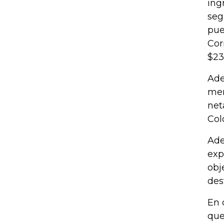
ing
seg
pue
Cor
$23
Ade
men
net
Col
Ade
exp
obj
des
En 
que