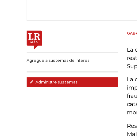
GABR
La 
res
Agregue a sus temas de interés
Sup
La 
Administre sus temas
imp
fra
cat
mon
Res
Mal