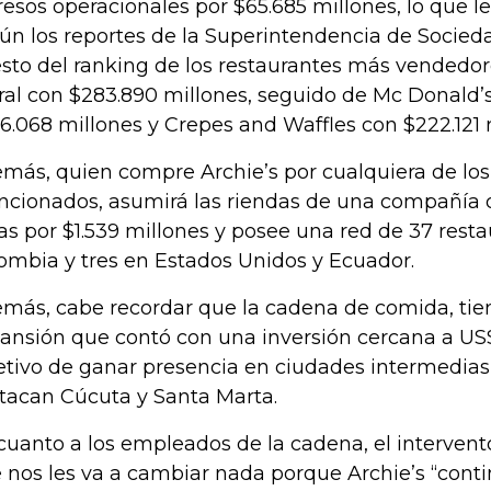
resos operacionales por $65.685 millones, lo que le
ún los reportes de la Superintendencia de Socied
sto del ranking de los restaurantes más vendedores
ral con $283.890 millones, seguido de Mc Donald
6.068 millones y Crepes and Waffles con $222.121 
más, quien compre Archie’s por cualquiera de los
cionados, asumirá las riendas de una compañía q
as por $1.539 millones y posee una red de 37 rest
ombia y tres en Estados Unidos y Ecuador.
más, cabe recordar que la cadena de comida, tie
ansión que contó con una inversión cercana a US$
etivo de ganar presencia en ciudades intermedias,
tacan Cúcuta y Santa Marta.
cuanto a los empleados de la cadena, el intervent
 nos les va a cambiar nada porque Archie’s “cont