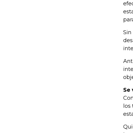
efe
est
par
Sin
des
int
Ant
int
obj
Se
Com
los
est
Qui