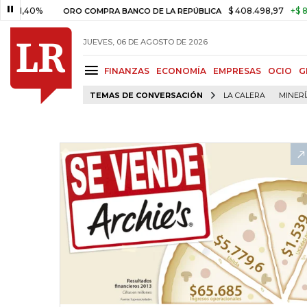
0%
$ 408.498,97
+$ 8.753,81
ORO COMPRA BANCO DE LA REPÚBLICA
JUEVES, 06 DE AGOSTO DE 2026
FINANZAS
ECONOMÍA
EMPRESAS
OCIO
G
TEMAS DE CONVERSACIÓN
LA CALERA
MINER