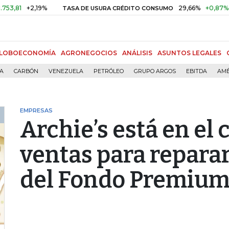
+2,19%
29,66%
+0,87%
+3,02
TASA DE USURA CRÉDITO CONSUMO
LOBOECONOMÍA
AGRONEGOCIOS
ANÁLISIS
ASUNTOS LEGALES
ÍA
CARBÓN
VENEZUELA
PETRÓLEO
GRUPO ARGOS
EBITDA
AMÉ
EMPRESAS
Archie’s está en el 
ventas para reparar
del Fondo Premiu