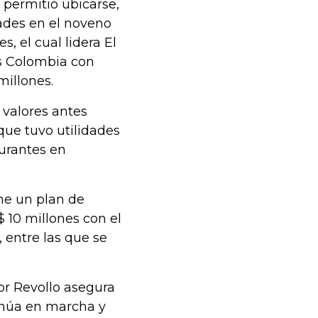
 permitió ubicarse,
ades en el noveno
, el cual lidera El
’s Colombia con
millones.
 valores antes
ue tuvo utilidades
aurantes en
ne un plan de
 10 millones con el
 entre las que se
or Revollo asegura
inúa en marcha y