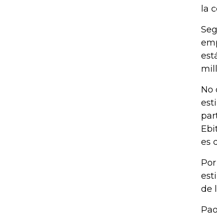
la 
Seg
emp
est
mil
No 
est
par
Ebi
es 
Por
est
de 
Pao