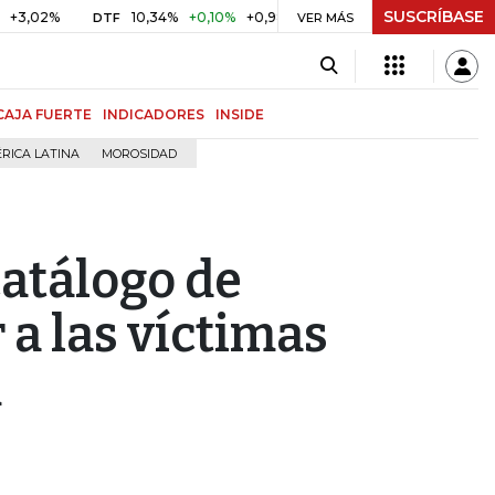
SUSCRÍBASE
%
10,34%
+0,10%
+0,98%
$ 416,86
+$ 0,05
+0,01%
DTF
UVR
VER MÁS
CAJA FUERTE
INDICADORES
INSIDE
RICA LATINA
MOROSIDAD
catálogo de
 a las víctimas
m