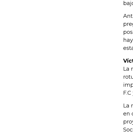
baj
Ant
pre
pos
hay
est
Víc
La 
rot
imp
F.C
La 
en 
pro
Soc