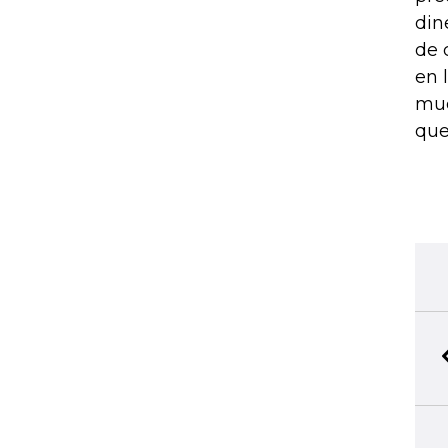
din
de 
en 
muc
que