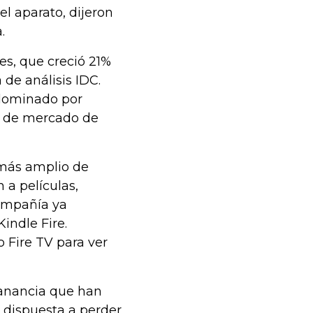
l aparato, dijeron
.
es, que creció 21%
 de análisis IDC.
 dominado por
n de mercado de
 más amplio de
 a películas,
compañía ya
indle Fire.
 Fire TV para ver
anancia que han
 dispuesta a perder