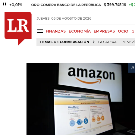
,01%
$ 399.745,16
+$ 2.295,71
ORO COMPRA BANCO DE LA REPÚBLICA
JUEVES, 06 DE AGOSTO DE 2026
FINANZAS
ECONOMÍA
EMPRESAS
OCIO
G
TEMAS DE CONVERSACIÓN
LA CALERA
MINER