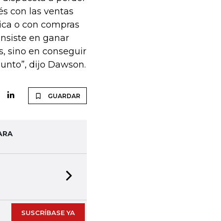
és con las ventas
ica o con compras
nsiste en ganar
s, sino en conseguir
unto”, dijo Dawson.
GUARDAR
ARA
Next slide
SUSCRÍBASE YA