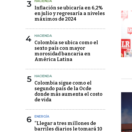
3
HACIENDA
Inflación se ubicaría en 6,2%
en julio y regresaría a niveles
máximos de 2024
4
HACIENDA
Colombia se ubica como el
sexto país con mayor
morosidad bancaria en
América Latina
5
HACIENDA
Colombia sigue como el
segundo país de la Ocde
donde más aumenta el costo
de vida
6
ENERGÍA
“Llegar a tres millones de
barriles diarios le tomará 10