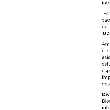
int
“Es
cat
del
Jac
Ama
cli
asi
esf
esp
imp
des
Div
Blo
int