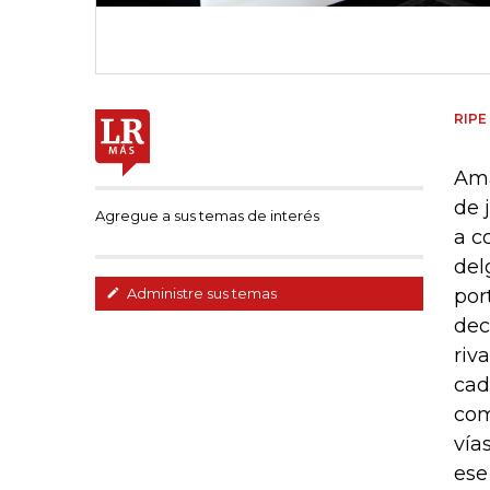
RIPE
Ama
de 
Agregue a sus temas de interés
a c
del
por
Administre sus temas
dec
riv
cad
com
vía
ese