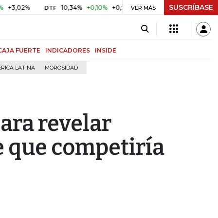
SUSCRÍBASE
2%
10,34%
+0,10%
+0,98%
$ 416,86
+$ 0,05
+0,01%
DTF
UVR
VER MÁS
CAJA FUERTE
INDICADORES
INSIDE
RICA LATINA
MOROSIDAD
ara revelar
e que competiría