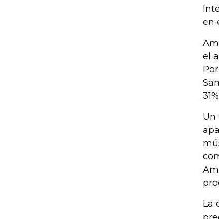
Int
en 
Ama
el 
Por
Sam
31%
Un 
apa
mús
com
Ama
pro
La 
pre