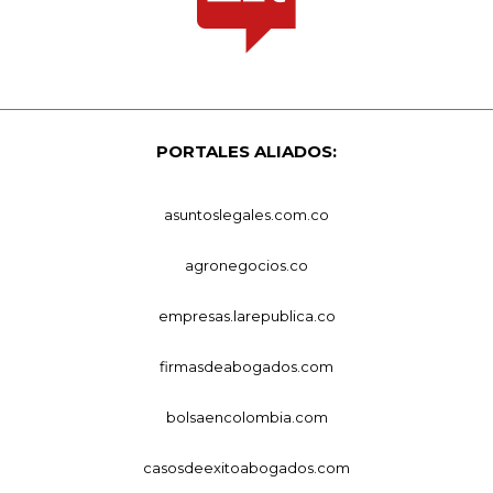
PORTALES ALIADOS:
asuntoslegales.com.co
agronegocios.co
empresas.larepublica.co
firmasdeabogados.com
bolsaencolombia.com
casosdeexitoabogados.com