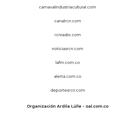
carnavalindustriacultural.com
canalrcn.com
rcnradio.com
noticiasrcn.com
lafm.com.co
alerta.com.co
deportesrcn.com
Organización Ardila Lülle - oal.com.co