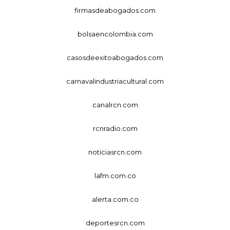
firmasdeabogados.com
bolsaencolombia.com
casosdeexitoabogados.com
carnavalindustriacultural.com
canalrcn.com
rcnradio.com
noticiasrcn.com
lafm.com.co
alerta.com.co
deportesrcn.com