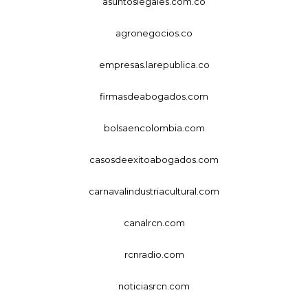
asuntoslegales.com.co
agronegocios.co
empresas.larepublica.co
firmasdeabogados.com
bolsaencolombia.com
casosdeexitoabogados.com
carnavalindustriacultural.com
canalrcn.com
rcnradio.com
noticiasrcn.com