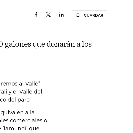
GUARDAR
s
0 galones que donarán a los
remos al Valle”,
i y el Valle del
co del paro.
quivalen a la
ales comerciales o
 y Jamundí, que