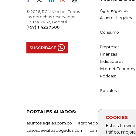
Agronegocios
© 2026, RCN Medios. Todos
los derechos reservados.
Asuntos Legales
Cr. 13a 37-32, Bogotá
(+57) 1 4227600
Consumo
Empresas
SUSCRÍBASE
Finanzas
Indicadores
Internet Economy
Podcast
Sociales
PORTALES ALIADOS:
COOKIES
asuntoslegales.com.co
agronegocios.co
empresas
Este sitio web
casosdeexitoabogados.com
carnavalindustriacultur
tráfico, mejor