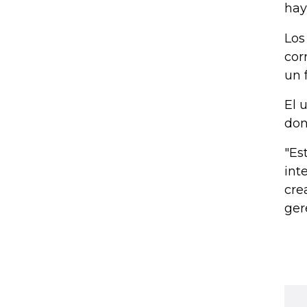
hay
Los
cor
un 
El 
don
"Es
int
cre
ger