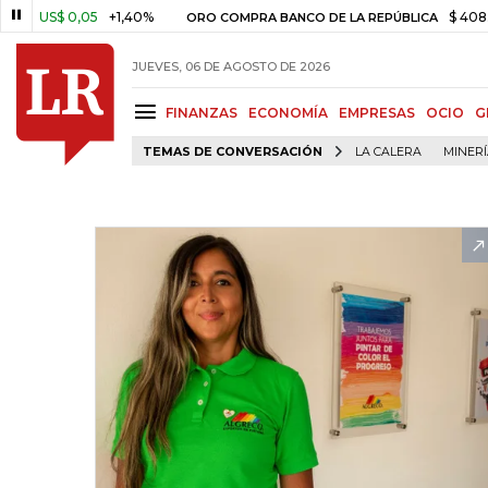
S$ 0,05
+1,40%
$ 408.498,97
ORO COMPRA BANCO DE LA REPÚBLICA
JUEVES, 06 DE AGOSTO DE 2026
FINANZAS
ECONOMÍA
EMPRESAS
OCIO
G
TEMAS DE CONVERSACIÓN
LA CALERA
MINER