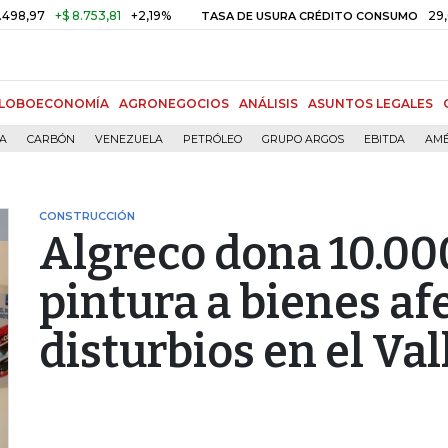
+$ 8.753,81
+2,19%
29,66%
+
TASA DE USURA CRÉDITO CONSUMO
LOBOECONOMÍA
AGRONEGOCIOS
ANÁLISIS
ASUNTOS LEGALES
ÍA
CARBÓN
VENEZUELA
PETRÓLEO
GRUPO ARGOS
EBITDA
AMÉ
CONSTRUCCIÓN
Algreco dona 10.00
pintura a bienes af
disturbios en el Val