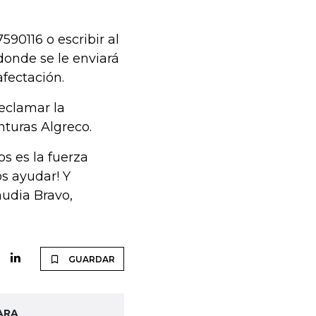
90116 o escribir al
donde se le enviará
afectación.
reclamar la
nturas Algreco.
os es la fuerza
os ayudar! Y
udia Bravo,
GUARDAR
ARA