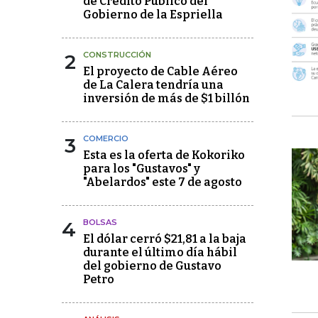
de Crédito Público del
Gobierno de la Espriella
2
CONSTRUCCIÓN
El proyecto de Cable Aéreo
de La Calera tendría una
inversión de más de $1 billón
3
COMERCIO
Esta es la oferta de Kokoriko
para los "Gustavos" y
"Abelardos" este 7 de agosto
4
BOLSAS
El dólar cerró $21,81 a la baja
durante el último día hábil
del gobierno de Gustavo
Petro