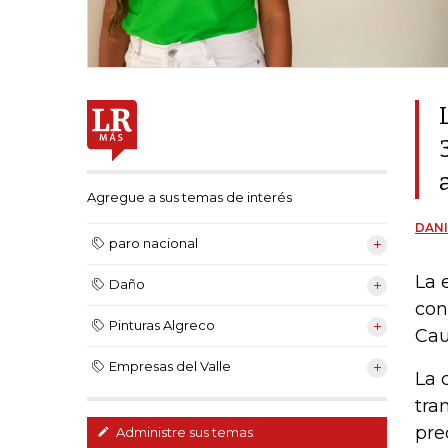
Agregue a sus temas de interés
DANI
paro nacional
La 
Daño
con
Pinturas Algreco
Cau
Empresas del Valle
La 
tra
pre
Administre sus temas