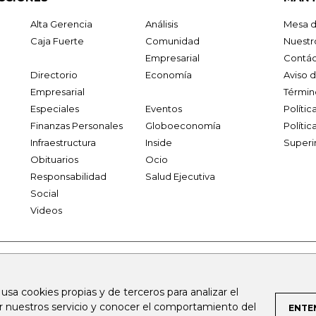
Alta Gerencia
Análisis
Mesa d
Caja Fuerte
Comunidad
Nuestr
Empresarial
Contác
Directorio
Economía
Aviso 
Empresarial
Términ
Especiales
Eventos
Políti
Finanzas Personales
Globoeconomía
Polític
Infraestructura
Inside
Superi
Obituarios
Ocio
Responsabilidad
Salud Ejecutiva
Social
Videos
.larepublica.co
firmasdeabogados.com
bolsaencolombia.com
 usa cookies propias y de terceros para analizar el
al.com
canalrcn.com
rcnradio.com
noticiasrcn.com
lafm.c
ar nuestros servicio y conocer el comportamiento del
ENTE