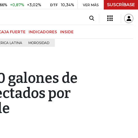
SUSCRÍBASE
0,87%
+3,02%
10,34%
+0,10%
+0,98%
$ 416,86
+$ 
DTF
VER MÁS
UVR
CAJA FUERTE
INDICADORES
INSIDE
RICA LATINA
MOROSIDAD
0 galones de
ectados por
le