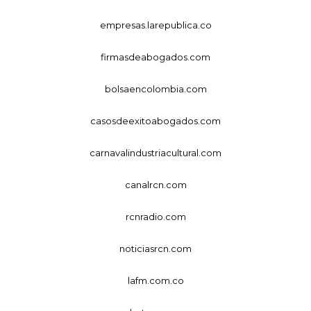
empresas.larepublica.co
firmasdeabogados.com
bolsaencolombia.com
casosdeexitoabogados.com
carnavalindustriacultural.com
canalrcn.com
rcnradio.com
noticiasrcn.com
lafm.com.co