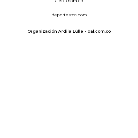
alerta.com.co
deportesrcn.com
Organización Ardila Lülle - oal.com.co