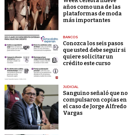
Week celebra nueve
años como una de las
plataformas de moda
más importantes
BANCOS
Conozca los seis pasos
que usted debe seguir si
quiere solicitar un
crédito este curso
JUDICIAL
Sanguino señaló que no
compulsaron copias en
el caso de Jorge Alfredo
Vargas