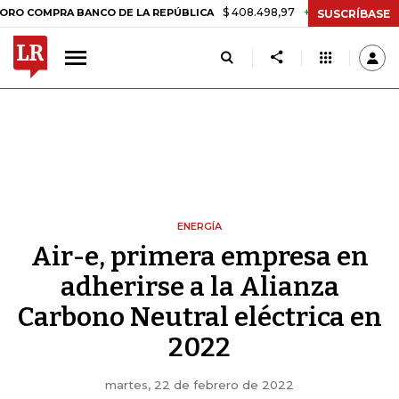
$ 408.498,97
+$ 8.753,81
+2,19%
PRA BANCO DE LA REPÚBLICA
TA
SUSCRÍBASE
ENERGÍA
Air-e, primera empresa en
adherirse a la Alianza
Carbono Neutral eléctrica en
2022
martes, 22 de febrero de 2022