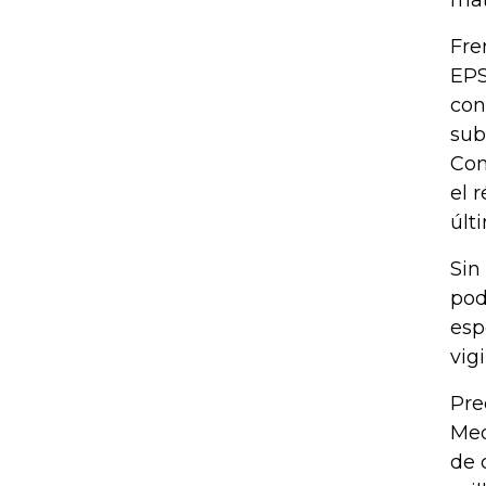
mat
Fre
EPS
con
sub
Con
el 
últ
Sin
pod
esp
vig
Pre
Med
de 