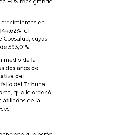
unda EPS más grande
s crecimientos en
144,62%, el
e Coosalud, cuyas
de 593,01%.
en medio de la
us dos años de
tativa del
fallo del Tribunal
rca, que le ordenó
 afiliados de la
ses.
 mencionó que están