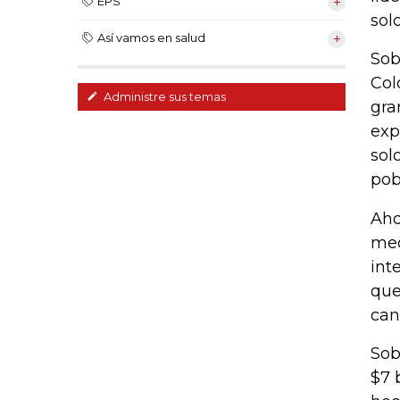
EPS
sol
Así vamos en salud
Sob
Col
Administre sus temas
gra
exp
sol
pob
Aho
med
int
que
can
Sob
$7 