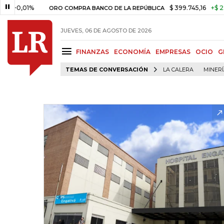
01%
$ 399.745,16
+$ 2.295,71
ORO COMPRA BANCO DE LA REPÚBLICA
JUEVES, 06 DE AGOSTO DE 2026
FINANZAS
ECONOMÍA
EMPRESAS
OCIO
G
TEMAS DE CONVERSACIÓN
LA CALERA
MINER