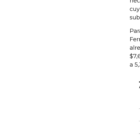
hec
cuy
sub
Par
Fer
alr
$7,
a 5