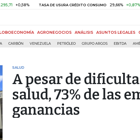
+0,58%
29,66%
+0,87%
+3,02
TASA DE USURA CRÉDITO CONSUMO
LOBOECONOMÍA
AGRONEGOCIOS
ANÁLISIS
ASUNTOS LEGALES
ÍA
CARBÓN
VENEZUELA
PETRÓLEO
GRUPO ARGOS
EBITDA
AMÉ
SALUD
A pesar de dificulta
salud, 73% de las 
ganancias