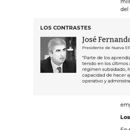
mil
del 
LOS CONTRASTES
José Fernand
Presidente de Nueva E
“Parte de los aprend
tenido en los últimos 
régimen subsidiado, h
capacidad de hacer aj
operativo y administra
emp
Los
En 