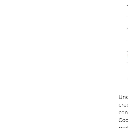
Uno
cre
con
Coo