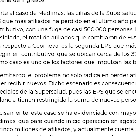
eria de ingresos.
nte al caso de Medimás, las cifras de la Supersalud
 que más afiliados ha perdido en el último año p
tributivo, con una fuga de casi 500.000 personas.
sidiado, el total de afiliados que cambiaron de EP
 respecto a Coomeva, es la segunda EPS que más 
régimen contributivo, que se ubican cerca de los 3
imo caso es uno de los factores que impulsan las b
 embargo, el problema no solo radica en perder afi
er recibir nuevos. Dicho escenario es consecuenc
eciales de la Supersalud, pues las EPS que se enc
ilancia tienen restringida la suma de nuevas perso
cisamente, este caso se ha evidenciado con mayo
imás, que para cuando inició operación en agost
cinco millones de afiliados, y actualmente cuenta 