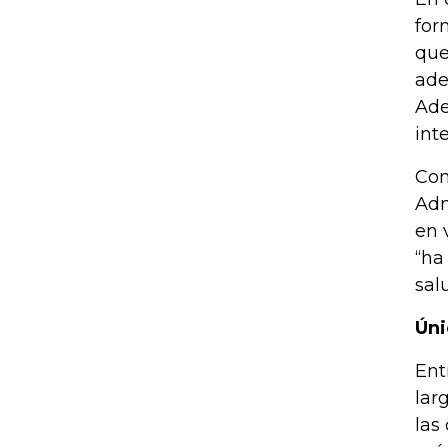
for
que
ade
Ade
int
Con
Adm
en 
“ha
sal
Úni
Ent
lar
las