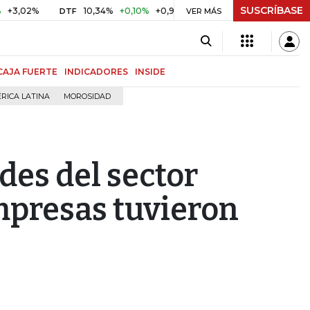
SUSCRÍBASE
%
10,34%
+0,10%
+0,98%
$ 416,86
+$ 0,05
+0,01%
DTF
UVR
VER MÁS
CAJA FUERTE
INDICADORES
INSIDE
RICA LATINA
MOROSIDAD
des del sector
empresas tuvieron