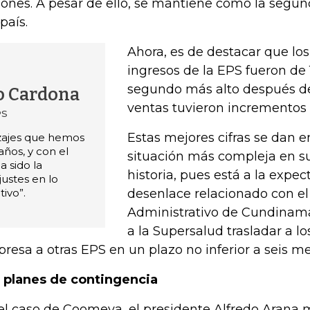
lones. A pesar de ello, se mantiene como la seg
país.
Ahora, es de destacar que lo
ingresos de la EPS fueron de 
segundo más alto después d
o Cardona
ventas tuvieron incrementos 
PS
Estas mejores cifras se dan 
izajes que hemos
años, y con el
situación más compleja en s
a sido la
historia, pues está a la expec
ustes en lo
tivo”.
desenlace relacionado con el 
Administrativo de Cundinama
a la Supersalud trasladar a los
resa a otras EPS en un plazo no inferior a seis me
 planes de contingencia
el caso de Coomeva, el presidente Alfredo Arana