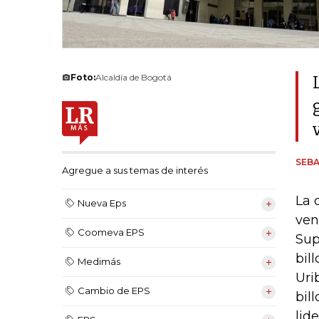
Foto:
Alcaldía de Bogotá
SEB
Agregue a sus temas de interés
La 
Nueva Eps
ven
Coomeva EPS
Sup
bil
Medimás
Uri
Cambio de EPS
bil
lid