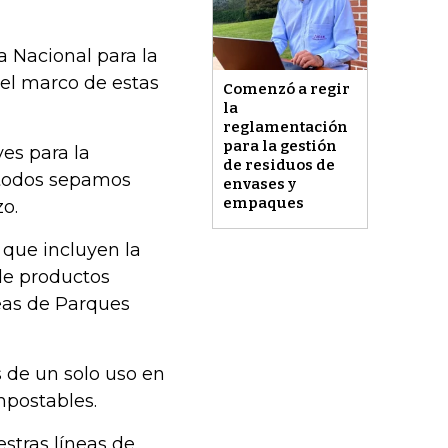
a Nacional para la
 el marco de estas
Comenzó a regir
la
reglamentación
para la gestión
ves para la
de residuos de
 todos sepamos
envases y
empaques
o.
 que incluyen la
 de productos
reas de Parques
s de un solo uso en
mpostables.
stras líneas de