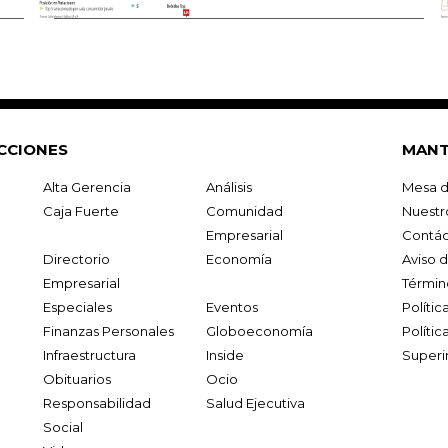
CCIONES
MANT
Alta Gerencia
Análisis
Mesa d
Caja Fuerte
Comunidad
Nuestr
Empresarial
Contác
Directorio
Economía
Aviso 
Empresarial
Términ
Especiales
Eventos
Políti
Finanzas Personales
Globoeconomía
Polític
Infraestructura
Inside
Superi
Obituarios
Ocio
Responsabilidad
Salud Ejecutiva
Social