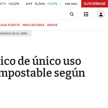
SUSCRÍBASE
3,02%
10,34%
+0,10%
+0,98%
$ 416,86
+$ 0,05
+0,
DTF
VER MÁS
UVR
CAJA FUERTE
INDICADORES
INSIDE
NÓMENO DE EL NIÑO
tico de único uso
compostable según