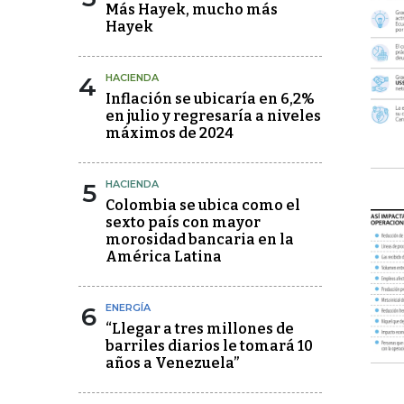
Más Hayek, mucho más
Hayek
4
HACIENDA
Inflación se ubicaría en 6,2%
en julio y regresaría a niveles
máximos de 2024
5
HACIENDA
Colombia se ubica como el
sexto país con mayor
morosidad bancaria en la
América Latina
6
ENERGÍA
“Llegar a tres millones de
barriles diarios le tomará 10
años a Venezuela”