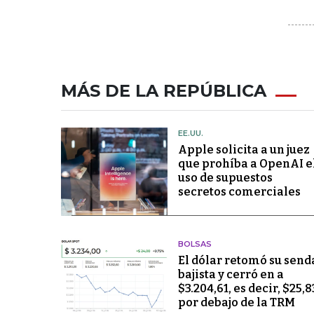
MÁS DE LA REPÚBLICA
EE.UU.
Apple solicita a un juez
que prohíba a OpenAI e
uso de supuestos
secretos comerciales
BOLSAS
El dólar retomó su send
bajista y cerró en a
$3.204,61, es decir, $25,8
por debajo de la TRM