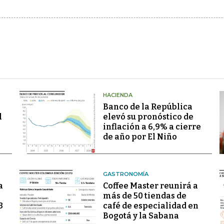
HACIENDA
Banco de la República
l
elevó su pronóstico de
inflación a 6,9% a cierre
de año por El Niño
GASTRONOMÍA
a
Coffee Master reunirá a
más de 50 tiendas de
3
café de especialidad en
Bogotá y la Sabana