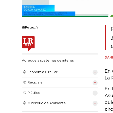
Foto:
LR
DANI
Agregue a sus temas de interés
En 
Economía Circular
La 
Reciclaje
En 
Plástico
Asu
qui
Ministerio de Ambiente
cir