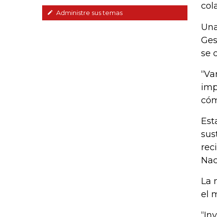
col
Administre sus temas
Una
Ges
se 
“Va
imp
cóm
Est
sus
rec
Nac
La 
el 
“In