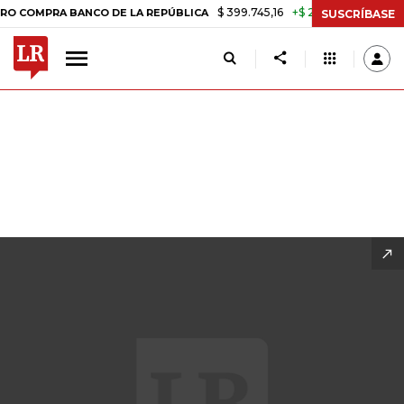
$ 399.745,16
+$ 2.295,71
+0,58%
DE LA REPÚBLICA
TASA DE USU
SUSCRÍBASE