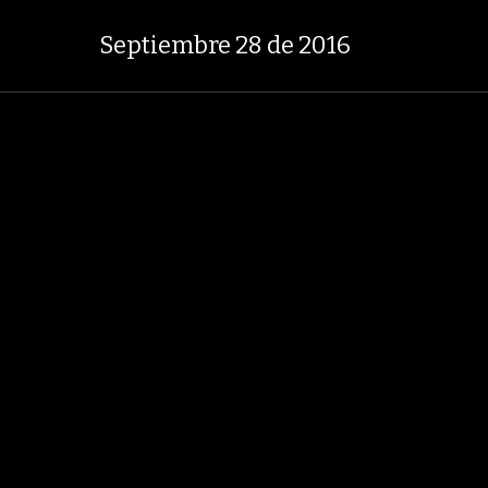
 2.295,71
+0,58%
29,66%
+0,8
TASA DE USURA CRÉDITO CONSUMO
Septiembre 28 de 2016
LOBOECONOMÍA
AGRONEGOCIOS
ANÁLISIS
ASUNTOS LEGALES
ÍA
CARBÓN
VENEZUELA
PETRÓLEO
GRUPO ARGOS
EBITDA
AMÉ
EDICIÓN IMPRESA
Septiembre 28 de 201
32 Fotos