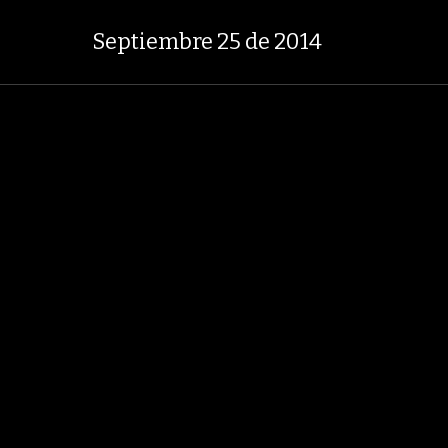
8.753,81
+2,19%
29,66%
+0,87
TASA DE USURA CRÉDITO CONSUMO
Septiembre 25 de 2014
LOBOECONOMÍA
AGRONEGOCIOS
ANÁLISIS
ASUNTOS LEGALES
RNO NACIONAL
GRUPO ARGOS
ODINSA
HOGAR
GRUPO NUTRESA
A
EDICIÓN IMPRESA
Septiembre 25 de 2014
32 Fotos