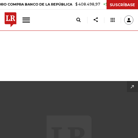
$ 408.498,97
+$ 8.753,81
+2,19%
 DE LA REPÚBLICA
TASA DE USU
SUSCRÍBASE