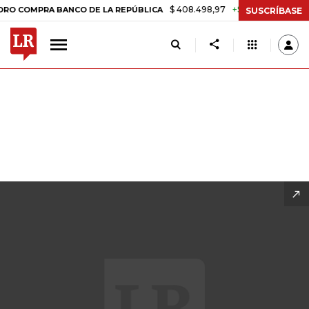
$ 408.498,97
+$ 8.753,81
+2,19%
DE LA REPÚBLICA
TASA DE USUR
SUSCRÍBASE