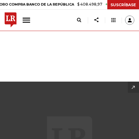
$ 408.498,97
+$ 8.753,81
+2,19%
O DE LA REPÚBLICA
TASA DE U
SUSCRÍBASE