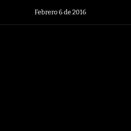
$ 2.295,71
+0,58%
29,66%
+0,
TASA DE USURA CRÉDITO CONSUMO
Febrero 6 de 2016
LOBOECONOMÍA
AGRONEGOCIOS
ANÁLISIS
ASUNTOS LEGALES
ÍA
CARBÓN
VENEZUELA
PETRÓLEO
GRUPO ARGOS
EBITDA
AMÉ
EDICIÓN IMPRESA
Febrero 6 de 2016
32 Fotos