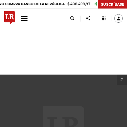
$ 408.498,97
+$ 8.753,81
+2,19%
DE LA REPÚBLICA
TASA DE USU
SUSCRÍBASE