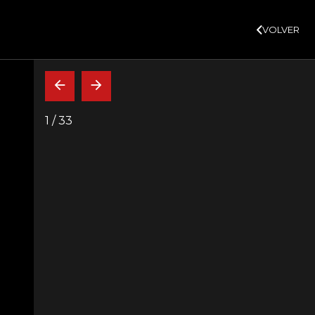
SUSCRÍBASE
3,02%
10,34%
+0,10%
+0,98%
$ 417,01
+$ 0,05
+0,0
DTF
VER MÁS
UVR
VOLVER
CAJA FUERTE
INDICADORES
INSIDE
BELARDO DE LA ESPRIELLA
1
/
33