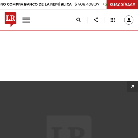
$ 408.498,97
+$ 8.753,81
+2,19%
 DE LA REPÚBLICA
TASA DE US
SUSCRÍBASE