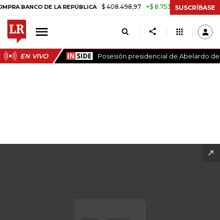
$ 408.498,97
+$ 8.753,81
+2,19%
 REPÚBLICA
TASA DE USURA CR
SUSCRÍBASE
EN VIVO
Posesión presidencial de Abelardo de l