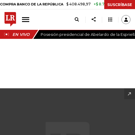
$ 408.498,97
+$ 8.753,81
+2,19%
 LA REPÚBLICA
TASA DE USURA 
SUSCRÍBASE
EN VIVO
Posesión presidencial de Abelardo de la Espriell